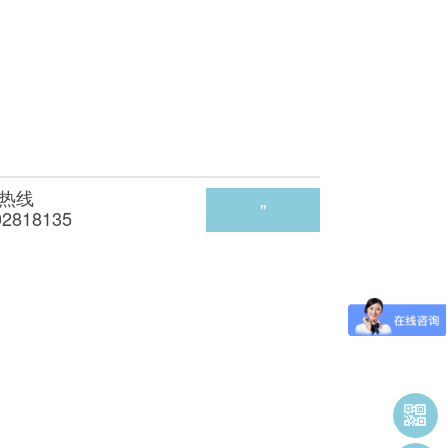
热线
"
02818135
target="_blan
k" title="在线
咨询">在线咨
询