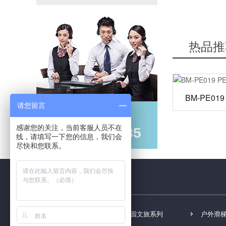
热品推
BM-PE01
请您留言
全国服务热线
感谢您的关注，当前客服人员不在
13902818135
线，请填写一下您的信息，我们会
尽快和您联系。
网站首页
公园文旅系列
户外滑